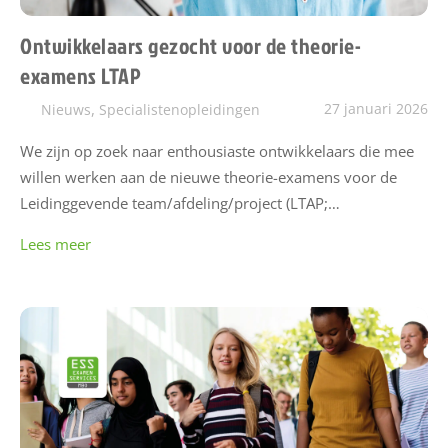
n
Ontwikkelaars gezocht voor de theorie-
b
o
examens LTAP
d
,
27 januari 2026
Nieuws
Specialistenopleidingen
N
We zijn op zoek naar enthousiaste ontwikkelaars die mee
i
willen werken aan de nieuwe theorie-examens voor de
e
Leidinggevende team/afdeling/project (LTAP;…
u
Lees meer
w
s
M
i
j
n
E