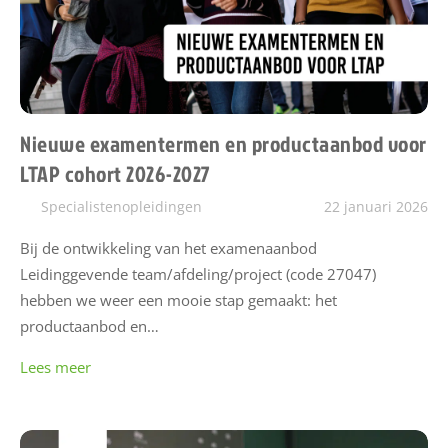
S
S
E
S
Nieuwe examentermen en productaanbod voor
S
h
LTAP cohort 2026-2027
a
Specialistenopleidingen
22 januari 2026
r
e
Bij de ontwikkeling van het examenaanbod
Leidinggevende team/afdeling/project (code 27047)
C
hebben we weer een mooie stap gemaakt: het
o
productaanbod en…
n
Lees meer
t
a
c