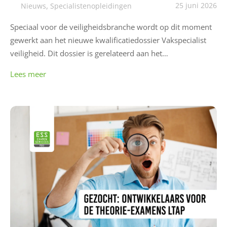
,
25 juni 2026
Nieuws
Specialistenopleidingen
e
r
Speciaal voor de veiligheidsbranche wordt op dit moment
E
gewerkt aan het nieuwe kwalificatiedossier Vakspecialist
S
veiligheid. Dit dossier is gerelateerd aan het…
S
Lees meer
O
n
s
e
x
a
m
e
n
a
a