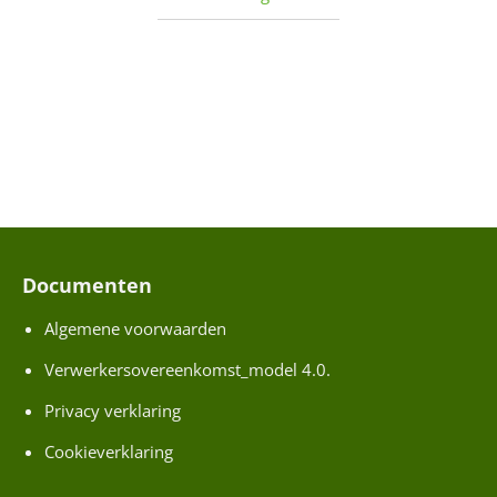
a
a
E
-
W
a
(
i
l
a
Documenten
d
Algemene voorwaarden
r
e
Verwerkersovereenkomst_model 4.0.
a
s
t
Privacy verklaring
i
Cookieverklaring
s
H
u