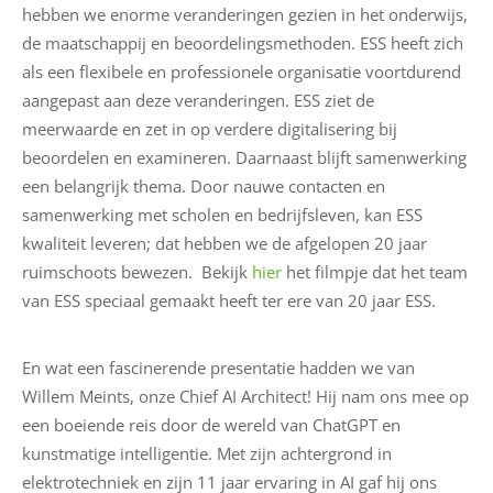
hebben we enorme veranderingen gezien in het onderwijs,
a
de maatschappij en beoordelingsmethoden. ESS heeft zich
r
als een flexibele en professionele organisatie voortdurend
e
aangepast aan deze veranderingen.
ESS ziet de
meerwaarde en zet in op verdere digitalisering bij
C
beoordelen en examineren. Daarnaast blijft samenwerking
o
een belangrijk thema. Door nauwe contacten en
n
samenwerking met scholen en bedrijfsleven, kan ESS
t
kwaliteit leveren; dat hebben we de afgelopen 20 jaar
a
ruimschoots bewezen. Bekijk
hier
het filmpje dat het team
c
van ESS speciaal gemaakt heeft ter ere van 20 jaar ESS.
t
En wat een fascinerende presentatie hadden we van
Willem Meints, onze Chief AI Architect! Hij nam ons mee op
een boeiende reis door de wereld van ChatGPT en
kunstmatige intelligentie. Met zijn achtergrond in
elektrotechniek en zijn 11 jaar ervaring in AI gaf hij ons