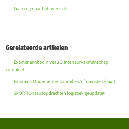
Ga terug naar het overzicht
a
a
E
Gerelateerde artikelen
-
W
Examenaanbod niveau 3 Interieurvakmanschap
a
(
compleet
i
l
Examens Ondernemer handel en/of diensten klaar!
a
SPORTIC-casusopdrachten logistiek geüpdatet
d
r
e
a
s
t