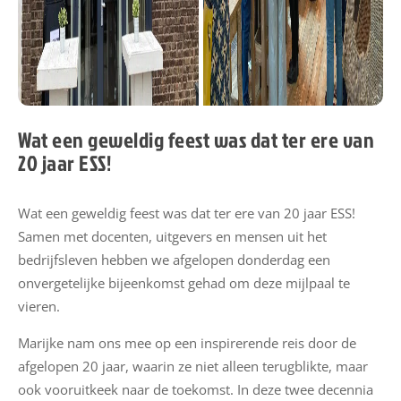
e
u
w
s
Wat een geweldig feest was dat ter ere van
M
20 jaar ESS!
i
j
n
Wat een geweldig feest was dat ter ere van 20 jaar ESS!
E
Samen met docenten, uitgevers en mensen uit het
S
bedrijfsleven hebben we afgelopen donderdag een
S
onvergetelijke bijeenkomst gehad om deze mijlpaal te
vieren.
E
Marijke nam ons mee op een inspirerende reis door de
S
afgelopen 20 jaar, waarin ze niet alleen terugblikte, maar
S
ook vooruitkeek naar de toekomst. In deze twee decennia
h