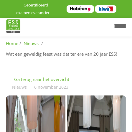
Gecertificeerd
examenleverancier
Home
Nieuws
Wat een geweldig feest was dat ter ere van 20 jaar ESS!
H
o
Ga terug naar het overzicht
m
Nieuws
6 november 2023
e
E
x
a
m