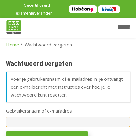
Gecertificeerd
examenleverancier
Home
Wachtwoord vergeten
H
o
Wachtwoord vergeten
m
e
Voer je gebruikersnaam of e-mailadres in. Je ontvangt
een e-mailbericht met instructies over hoe je je
E
wachtwoord kunt resetten.
x
a
Gebruikersnaam of e-mailadres
m
e
n
l