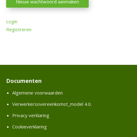
Nieuw wachtwoord aanmaken
e
v
Login
e
Registreren
r
a
n
c
i
e
r
Documenten
E
Algemene voorwaarden
S
S
Verwerkersovereenkomst_model 4.0.
Privacy verklaring
O
n
Cookieverklaring
s