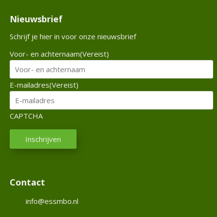
e
Nieuwsbrief
x
a
Schrijf je hier in voor onze nieuwsbrief
m
N
Voor- en achternaam
(Vereist)
e
n
a
E
E-mailadres
(Vereist)
a
n
CAPTCHA
b
o
Inschrijven
d
N
Contact
i
W
e
info@essmbo.nl
u