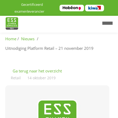
Gecertificeerd
examenleverancier
Home
Nieuws
Uitnodiging Platform Retail – 21 november 2019
Ga terug naar het overzicht
H
o
Retail
14 oktober 2019
m
e
E
x