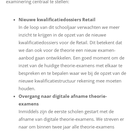
examinering centraal te stellen:
O
Nieuwe kwalificatiedossiers Retail
n
In de loop van dit schooljaar verwachten we meer
s
inzicht te krijgen in de opzet van de nieuwe
e
kwalificatiedossiers voor de Retail. Dit betekent dat
x
we dan ook voor de theorie een nieuw examen-
a
aanbod gaan ontwikkelen. Een goed moment om de
m
inzet van de huidige theorie-examens met elkaar te
e
bespreken en te bepalen waar we bij de opzet van de
n
nieuwe kwalificatiestructuur rekening mee moeten
a
houden.
a
Overgang naar digitale afname theorie-
n
examens
b
Inmiddels zijn de eerste scholen gestart met de
o
afname van digitale theorie-examens. We streven er
d
naar om binnen twee jaar alle theorie-examens