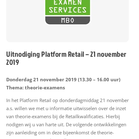
a
m
e
n
l
e
v
Uitnodiging Platform Retail – 21 november
e
2019
r
a
Donderdag 21 november 2019 (13.30 – 16.00 uur)
n
Thema: theorie-examens
c
i
In het Platform Retail op donderdagmiddag 21 november
e
a.s. willen we met u informatie uitwisselen over de inzet
r
van theorie-examens bij de Retailkwalificaties. Hierbij
E
nodigen wij u van harte uit. De volgende ontwikkelingen
S
zijn aanleiding om in deze bijeenkomst de theorie-
S