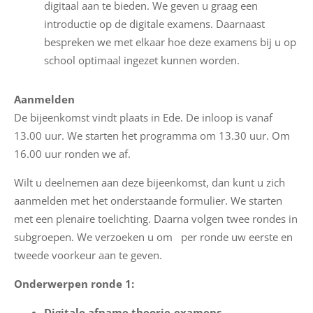
digitaal aan te bieden. We geven u graag een
N
introductie op de digitale examens. Daarnaast
i
bespreken we met elkaar hoe deze examens bij u op
e
school optimaal ingezet kunnen worden.
u
w
Aanmelden
s
De bijeenkomst vindt plaats in Ede. De inloop is vanaf
13.00 uur. We starten het programma om 13.30 uur. Om
M
16.00 uur ronden we af.
i
j
Wilt u deelnemen aan deze bijeenkomst, dan kunt u zich
n
aanmelden met het onderstaande formulier. We starten
E
met een plenaire toelichting. Daarna volgen twee rondes in
S
subgroepen. We verzoeken u om per ronde uw eerste en
S
tweede voorkeur aan te geven.
Onderwerpen ronde 1:
E
S
Digitale afname theorie-examens