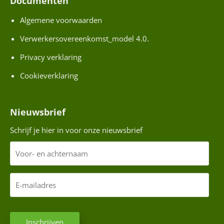
Documenten
Algemene voorwaarden
Verwerkersovereenkomst_model 4.0.
Privacy verklaring
Cookieverklaring
Nieuwsbrief
Schrijf je hier in voor onze nieuwsbrief
V
o
o
E
r
-
-
m
C
e
a
a
Inschrijven
A