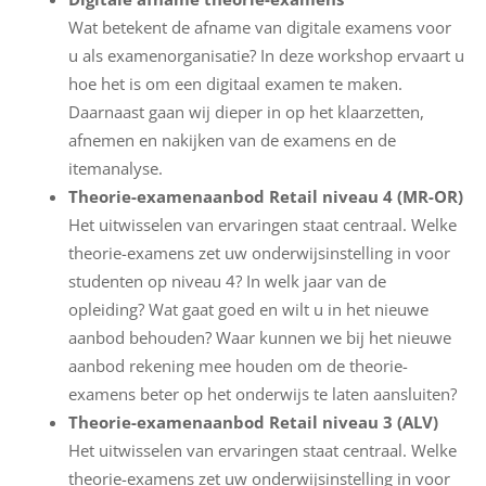
S
Wat betekent de afname van digitale examens voor
h
u als examenorganisatie? In deze workshop ervaart u
a
hoe het is om een digitaal examen te maken.
r
Daarnaast gaan wij dieper in op het klaarzetten,
e
afnemen en nakijken van de examens en de
itemanalyse.
C
Theorie-examenaanbod Retail niveau 4 (MR-OR)
o
Het uitwisselen van ervaringen staat centraal. Welke
n
theorie-examens zet uw onderwijsinstelling in voor
t
studenten op niveau 4? In welk jaar van de
a
opleiding? Wat gaat goed en wilt u in het nieuwe
c
aanbod behouden? Waar kunnen we bij het nieuwe
t
aanbod rekening mee houden om de theorie-
examens beter op het onderwijs te laten aansluiten?
Theorie-examenaanbod Retail niveau 3 (ALV)
Het uitwisselen van ervaringen staat centraal. Welke
theorie-examens zet uw onderwijsinstelling in voor