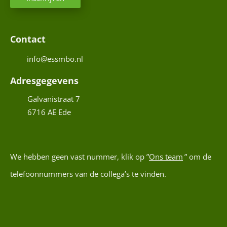
n
a
i
E
P
a
l
-
T
c
a
Contact
C
h
W
d
a
H
t
(
info@essmbo.nl
r
i
A
e
e
l
Adresgegevens
r
s
a
n
Galvanistraat 7
(
d
a
6716 AE
Ede
V
r
a
e
e
m
a
r
s
(
t
e
We hebben geen vast nummer, klik op ”
Ons team
” om de
V
i
i
e
telefoonnummers van de collega’s te vinden.
s
s
H
r
u
t
e
)
i
f
C
s