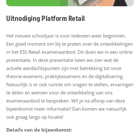
n
s
Uitnodiging Platform Retail
e
x
a
Het nieuwe schooljaar is voor iedereen weer begonnen.
m
Een goed moment om bij te praten over de ontwikkelingen
e
in het ESS Retail examenaanbod. Dit doen we in een online
n
presentatie. In deze presentatie laten we zien wat de
a
actuele aandachtspunten zijn met betrekking tot onze
a
theorie-examens, praktijkexamens en de digitalisering.
n
Natuurlijk is er ook ruimte om vragen te stellen, ervaringen
b
te delen en wensen voor de ontwikkeling van ons
o
examenaanbod te bespreken. Wil je na afloop van deze
d
bijeenkomst meer informatie? Dan komen we natuurlijk
ook graag langs op locatie!
N
Details van de bijeenkomst:
i
e