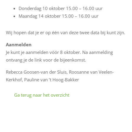
u
Donderdag 10 oktober 15.00 – 16.00 uur
w
Maandag 14 oktober 15.00 – 16.00 uur
s
Wij hopen dat je er op één van deze twee data bij kunt zijn.
M
Aanmelden
i
Je kunt je aanmelden vóór 8 oktober. Na aanmelding
j
ontvang je de link voor de bijeenkomst.
n
E
Rebecca Goosen-van der Sluis, Roosanne van Veelen-
S
Kerkhof, Pauline van ’t Hoog-Bakker
S
Ga terug naar het overzicht
E
S
S
h
a