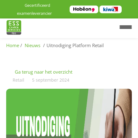
Gecertificeerd
examenleverancier
Home
Nieuws
Uitnodiging Platform Retail
H
o
Ga terug naar het overzicht
m
Retail
5 september 2024
e
E
x
a
m
e