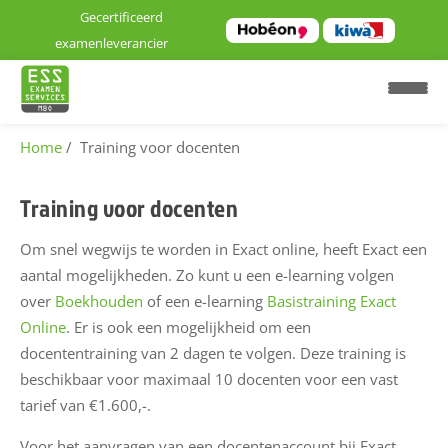
Gecertificeerd
examenleverancier
Home
Training voor docenten
H
o
Training voor docenten
m
e
Om snel wegwijs te worden in Exact online, heeft Exact een
aantal mogelijkheden. Zo kunt u een e-learning volgen
E
over
Boekhouden
of een e-learning
Basistraining Exact
x
Online
. Er is ook een mogelijkheid om een
a
docententraining van 2 dagen te volgen. Deze training is
m
beschikbaar voor maximaal 10 docenten voor een vast
e
tarief van €1.600,-.
n
l
Voor het aanvragen van een docentenaccount bij Exact