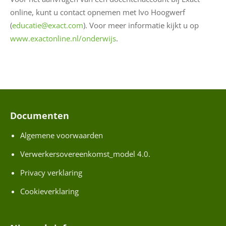
e
online, kunt u contact opnemen met Ivo Hoogwerf
v
(
educatie@exact.com
). Voor meer informatie kijkt u op
e
www.exactonline.nl/onderwijs
.
r
a
n
c
i
e
Documenten
r
Algemene voorwaarden
E
S
Verwerkersovereenkomst_model 4.0.
S
Privacy verklaring
Cookieverklaring
O
n
s