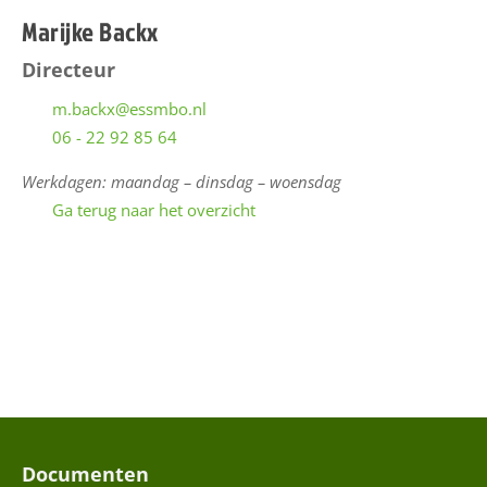
s
Marijke Backx
e
Directeur
x
a
m.backx@essmbo.nl
m
06 - 22 92 85 64
e
Werkdagen: maandag – dinsdag – woensdag
n
Ga terug naar het overzicht
a
a
n
b
o
d
N
i
e
Documenten