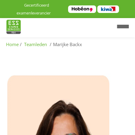
Gecertificeerd
examenleverancier
Home
Teamleden
Marijke Backx
H
o
m
e
E
x
a
m
e
n