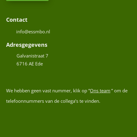
i
r
E
P
a
l
e
-
T
c
a
Contact
C
h
W
d
C
a
H
t
(
info@essmbo.nl
r
o
i
A
e
e
n
l
Adresgegevens
r
s
t
a
n
Galvanistraat 7
a
(
d
a
6716 AE
Ede
c
V
r
a
t
e
e
m
a
r
s
(
t
e
We hebben geen vast nummer, klik op ”
Ons team
” om de
V
i
i
e
telefoonnummers van de collega’s te vinden.
s
s
H
r
u
t
e
)
i
f
C
s
e
A