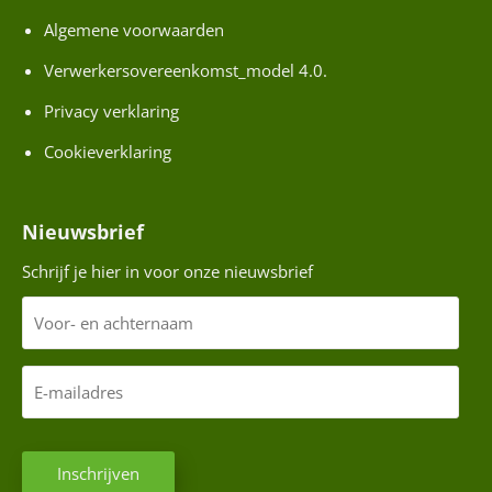
u
Algemene voorwaarden
w
s
Verwerkersovereenkomst_model 4.0.
Privacy verklaring
M
i
Cookieverklaring
j
n
Nieuwsbrief
E
S
Schrijf je hier in voor onze nieuwsbrief
S
V
o
E
o
E
S
r
-
S
-
m
h
C
e
a
a
a
Inschrijven
A
n
a