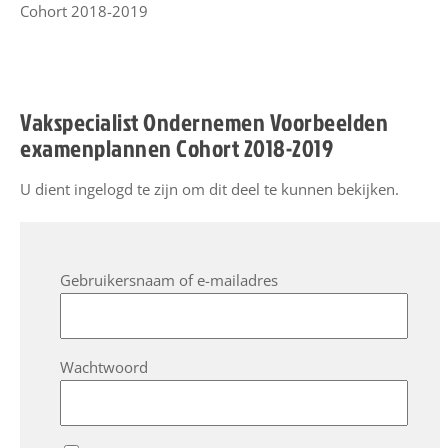
Cohort 2018-2019
l
e
v
e
Vakspecialist Ondernemen Voorbeelden
r
examenplannen Cohort 2018-2019
a
n
U dient ingelogd te zijn om dit deel te kunnen bekijken.
c
i
e
r
Gebruikersnaam of e-mailadres
E
S
S
Wachtwoord
O
n