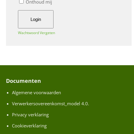
s
Onthoud mij
e
x
a
m
Wachtwoord Vergeten
e
n
a
a
n
b
Documenten
o
Algemene voorwaarden
d
Verwerkersovereenkomst_model 4.0.
N
Privacy verklaring
i
Cookieverklaring
e
u