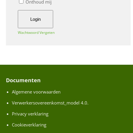
s
Onthoud mij
e
x
a
m
Wachtwoord Vergeten
e
n
a
a
n
b
Documenten
o
Algemene voorwaarden
d
Verwerkersovereenkomst_model 4.0.
N
Privacy verklaring
i
Cookieverklaring
e
u