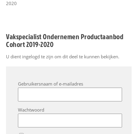
2020
l
e
v
e
Vakspecialist Ondernemen Productaanbod
r
Cohort 2019-2020
a
n
U dient ingelogd te zijn om dit deel te kunnen bekijken.
c
i
e
r
Gebruikersnaam of e-mailadres
E
S
S
Wachtwoord
O
n