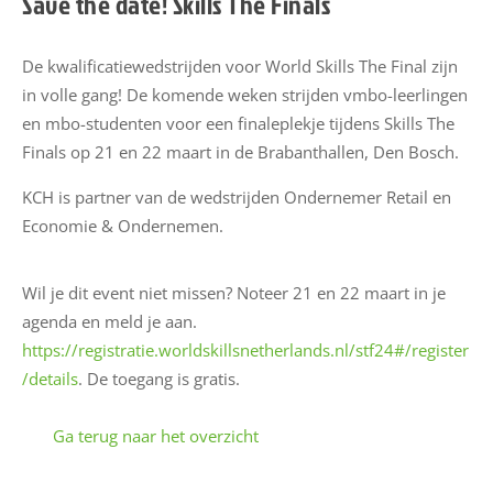
Save the date! Skills The Finals
u
w
De kwalificatiewedstrijden voor World Skills The Final zijn
s
in volle gang! De komende weken strijden vmbo-leerlingen
en mbo-studenten voor een finaleplekje tijdens Skills The
M
Finals op 21 en 22 maart in de Brabanthallen, Den Bosch.
i
j
KCH is partner van de wedstrijden Ondernemer Retail en
n
Economie & Ondernemen.
E
S
Wil je dit event niet missen? Noteer 21 en 22 maart in je
S
agenda en meld je aan.
https://registratie.worldskillsnetherlands.nl/stf24#/register
E
/details
. De toegang is gratis.
S
S
Ga terug naar het overzicht
h
a