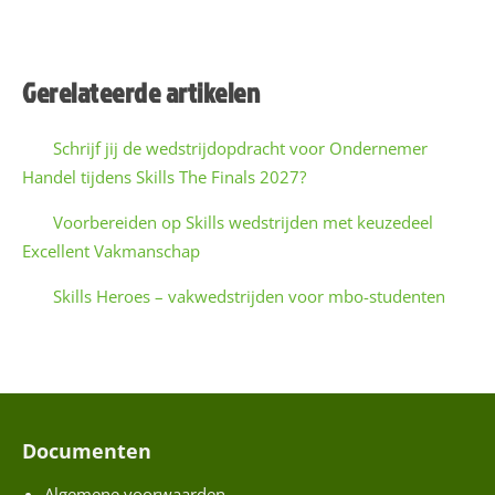
r
e
Gerelateerde artikelen
C
o
Schrijf jij de wedstrijdopdracht voor Ondernemer
n
Handel tijdens Skills The Finals 2027?
t
a
a
a
Voorbereiden op Skills wedstrijden met keuzedeel
E
c
Excellent Vakmanschap
-
t
Skills Heroes – vakwedstrijden voor mbo-studenten
W
a
(
i
l
a
d
Documenten
r
e
Algemene voorwaarden