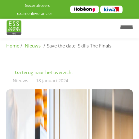
Gecertificeerd
examenleverancier
Home
Nieuws
Save the date! Skills The Finals
H
o
Ga terug naar het overzicht
m
Nieuws
18 januari 2024
e
E
x
a
m
e