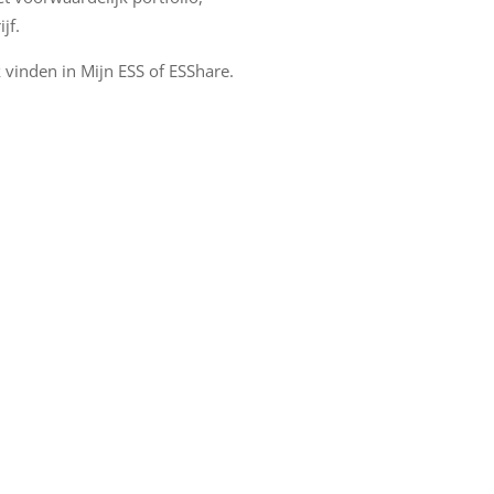
jf.
vinden in Mijn ESS of ESShare.
a
a
W
(
a
t
i
s
H
u