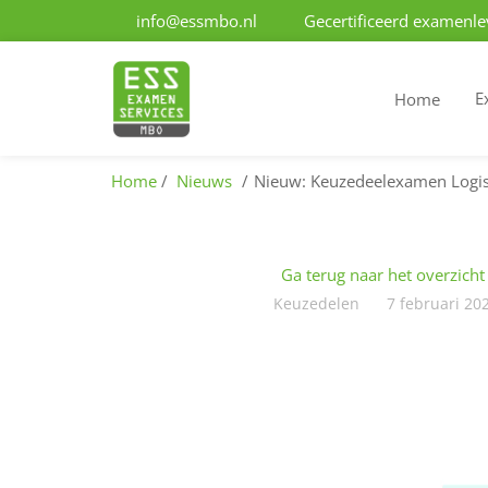
info@essmbo.nl
Gecertificeerd examenle
E
Home
Home
Nieuws
Nieuw: Keuzedeelexamen Logis
Ga terug naar het overzicht
Keuzedelen
7 februari 20