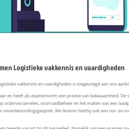
men Logistieke vakkennis en vaardigheden
istieke vakkennis en vaardigheden is toegevoegd aan ons aanb
kbaar en heeft als examenvorm een proeve van bekwaamheid. De s
op orderverzamelen, voorraadbeheer en het maken van een laadp
 verantwoordingsgesprek. We leveren hierbij ook een nul- en v
en tweede variant bij dit keuzedeel. Namelijk aan een examen met