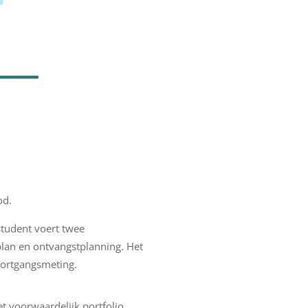
od.
tudent voert twee
lan en ontvangstplanning. Het
oortgangsmeting.
 voorwaardelijk portfolio,