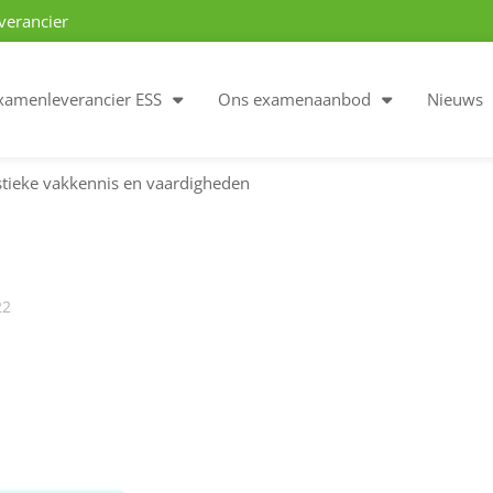
verancier
xamenleverancier ESS
Ons examenaanbod
Nieuws
tieke vakkennis en vaardigheden
22