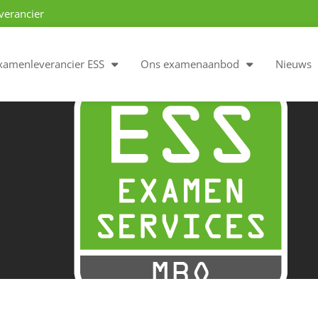
verancier
xamenleverancier ESS
Ons examenaanbod
Nieuws