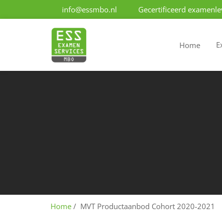
info@essmbo.nl
Gecertificeerd examenle
E
Home
Home
MVT Productaanbod Cohort 2020-2021