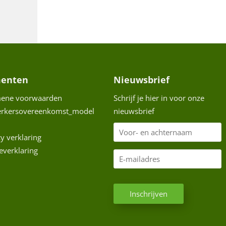
enten
Nieuwsbrief
mene voorwaarden
Schrijf je hier in voor onze
erkersovereenkomst_model
nieuwsbrief
V
cy verklaring
o
everklaring
o
E
r
-
-
m
C
e
Inschrijven
a
A
n
i
P
a
l
T