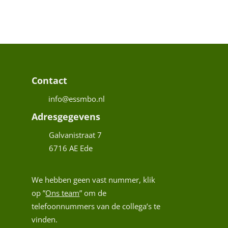
a
a
W
(
Contact
info@essmbo.nl
Adresgegevens
a
Galvanistraat 7
t
6716 AE
Ede
i
s
H
We hebben geen vast nummer, klik
u
op ”
Ons team
” om de
telefoonnummers van de collega’s te
f
C
vinden.
e
A