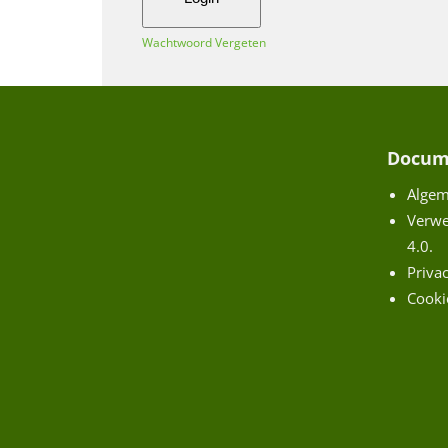
Wachtwoord Vergeten
Docum
Alge
Verw
4.0.
Priva
Cooki