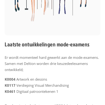
e
u
w
s
M
i
Laatste ontwikkelingen mode-examens
j
n
E
Er wordt momenteel hard gewerkt aan de mode-examens.
S
Samen met Deltion worden drie keuzedeelexamens
S
ontwikkeld;
K0004
Artwork en dessins
E
K0117
Verdieping Visual Merchandising
S
K0461
Digitaal patroontekenen 1
S
h