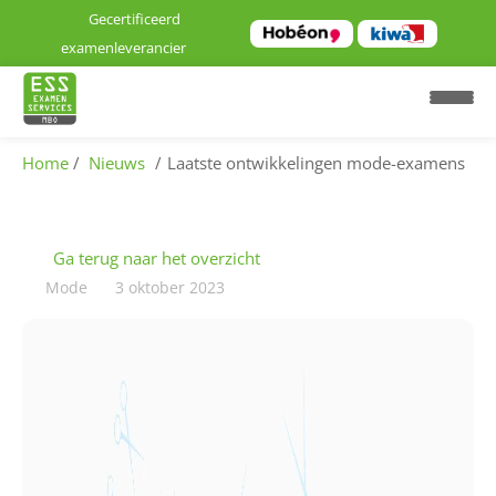
Gecertificeerd
examenleverancier
Home
Nieuws
Laatste ontwikkelingen mode-examens
H
o
Ga terug naar het overzicht
m
Mode
3 oktober 2023
e
E
x
a
m
e