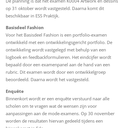
a
De planning is dat het examen K0004 Artwork en dessins
r
op 31 oktober wordt vastgesteld. Daarna komt dit
e
beschikbaar in ESS Praktijk.
Basisdeel Fashion
C
Voor het Basisdeel Fashion is een portfolio-examen
o
ontwikkeld met een ontwikkelingsgericht portfolio. De
n
ontwikkeling wordt vastgelegd met behulp van een
t
logboek en feedbackformulieren. Het eindcijfer wordt
a
bepaald door een examenpanel aan de hand van een
c
rubric. Dit examen wordt door een ontwikkelgroep
t
beoordeeld. Daarna wordt het vastgesteld.
Enquête
Binnenkort wordt er een enquête verstuurd naar alle
scholen om te vragen wat de wensen zijn voor
aanpassingen aan de mode-examens. Op 30 november
worden de resultaten hiervan gedeeld tijdens een