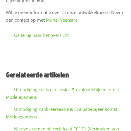
bijeenkomst in Ede.
Wil je meer informatie over al deze ontwikkelingen? Neem
dan contact op met
Muriel Veenstra.
Ga terug naar het overzicht
a
a
E
-
Gerelateerde artikelen
W
a
Uitnodiging kalibreersessies & evaluatiebijeenkomst
(
i
Mode-examens
l
Uitnodiging Kalibreersessie & Evaluatiebijeenkomst
a
Mode-examens
d
r
Nieuw: examen bij certificaat C0171 (Ver)maken van