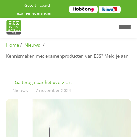
Gecertificeerd
examenleverancier
Home
Nieuws
Kennismaken met examenproducten van ESS? Meld je aan!
H
o
m
Ga terug naar het overzicht
e
Nieuws
7 november 2024
E
x
a
m
e