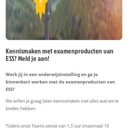
e
u
w
s
M
i
Kennismaken met examenproducten van
j
ESS? Meld je aan!
n
E
Werk jij in een onderwijsinstelling en ga je
S
binnenkort werken met de examenproducten van
S
ESS?
E
We willen je graag laten kennismaken met alles wat we te
S
bieden hebben.
S
h
Tijdens onze Teams-sessie van 1,5 uur (maximaal 10
a