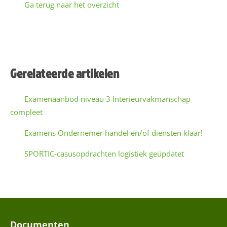
Ga terug naar het overzicht
a
a
E
-
Gerelateerde artikelen
W
a
Examenaanbod niveau 3 Interieurvakmanschap
(
i
compleet
l
a
Examens Ondernemer handel en/of diensten klaar!
d
SPORTIC-casusopdrachten logistiek geüpdatet
r
e
a
s
t
i
s
Documenten