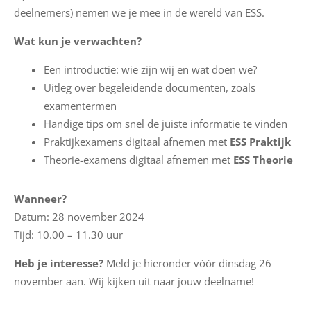
deelnemers) nemen we je mee in de wereld van ESS.
r
e
Wat kun je verwachten?
C
Een introductie: wie zijn wij en wat doen we?
o
Uitleg over begeleidende documenten, zoals
n
examentermen
t
Handige tips om snel de juiste informatie te vinden
a
Praktijkexamens digitaal afnemen met
ESS Praktijk
c
Theorie-examens digitaal afnemen met
ESS Theorie
t
Wanneer?
Datum: 28 november 2024
Tijd: 10.00 – 11.30 uur
Heb je interesse?
Meld je hieronder vóór dinsdag 26
november aan. Wij kijken uit naar jouw deelname!