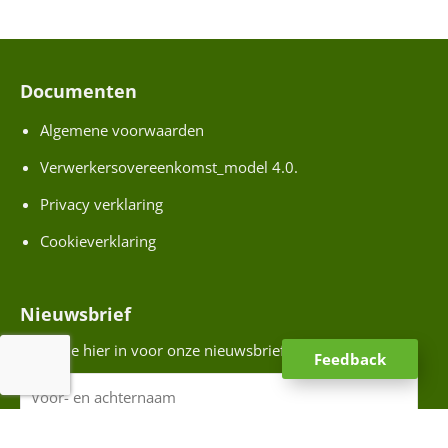
a
d
r
e
Documenten
a
s
t
Algemene voorwaarden
i
Verwerkersovereenkomst_model 4.0.
s
H
Privacy verklaring
u
Cookieverklaring
f
C
e
A
e
Nieuwsbrief
P
d
T
Schrijf je hier in voor onze nieuwsbrief
Feedback
b
C
V
a
o
c
A
o
k
E