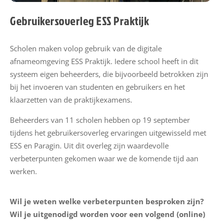
u
Gebruikersoverleg ESS Praktijk
w
s
Scholen maken volop gebruik van de digitale
M
afnameomgeving ESS Praktijk. Iedere school heeft in dit
i
systeem eigen beheerders, die bijvoorbeeld betrokken zijn
j
bij het invoeren van studenten en gebruikers en het
n
klaarzetten van de praktijkexamens.
E
Beheerders van 11 scholen hebben op 19 september
S
tijdens het gebruikersoverleg ervaringen uitgewisseld met
S
ESS en Paragin. Uit dit overleg zijn waardevolle
verbeterpunten gekomen waar we de komende tijd aan
E
werken.
S
S
Wil je weten welke verbeterpunten besproken zijn?
h
Wil je uitgenodigd worden voor een volgend (online)
a