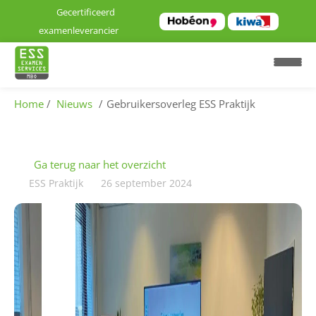
Gecertificeerd
examenleverancier
Home
Nieuws
Gebruikersoverleg ESS Praktijk
H
o
Ga terug naar het overzicht
m
ESS Praktijk
26 september 2024
e
E
x
a
m
e