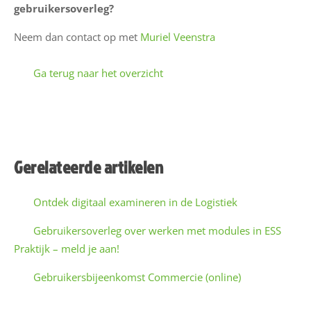
gebruikersoverleg?
r
e
Neem dan contact op met
Muriel Veenstra
C
Ga terug naar het overzicht
o
n
t
a
c
Gerelateerde artikelen
t
a
a
Ontdek digitaal examineren in de Logistiek
E
-
Gebruikersoverleg over werken met modules in ESS
Praktijk – meld je aan!
W
a
(
Gebruikersbijeenkomst Commercie (online)
i
l