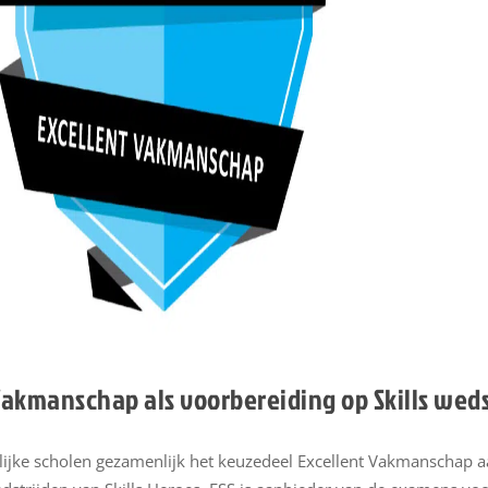
Vakmanschap als voorbereiding op Skills weds
lijke scholen gezamenlijk het keuzedeel Excellent Vakmanschap 