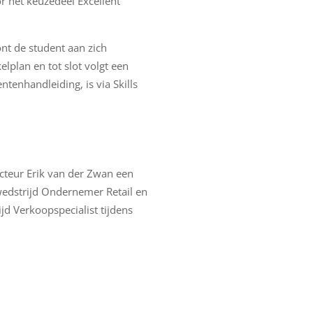
r het keuzedeel Excellent
ont de student aan zich
lplan en tot slot volgt een
tenhandleiding, is via Skills
cteur Erik van der Zwan een
edstrijd Ondernemer Retail en
jd Verkoopspecialist tijdens
a