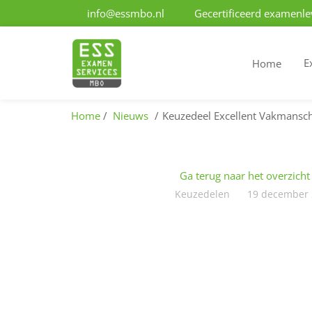
info@essmbo.nl
Gecertificeerd examenle
E
Home
Home
Nieuws
Keuzedeel Excellent Vakmanscha
Ga terug naar het overzicht
Keuzedelen
19 december 