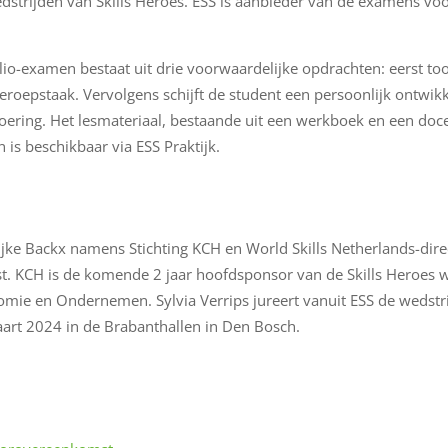
strijden van Skills Heroes. ESS is aanbieder van de examens voo
lio-examen bestaat uit drie voorwaardelijke opdrachten: eerst to
roepstaak. Vervolgens schijft de student een persoonlijk ontwikke
voering. Het lesmateriaal, bestaande uit een werkboek en een docen
 is beschikbaar via ESS Praktijk.
e Backx namens Stichting KCH en World Skills Netherlands-dire
. KCH is de komende 2 jaar hoofdsponsor van de Skills Heroes w
nomie en Ondernemen. Sylvia Verrips jureert vanuit ESS de wedstri
aart 2024 in de Brabanthallen in Den Bosch.