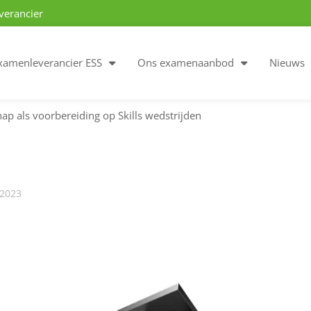
verancier
xamenleverancier ESS
Ons examenaanbod
Nieuws
p als voorbereiding op Skills wedstrijden
2023