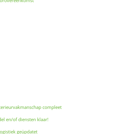
sorovereenkomst
terieurvakmanschap compleet
 en/of diensten klaar!
gistiek geüpdatet