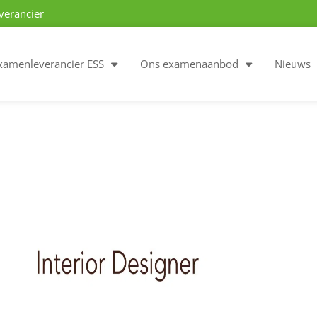
verancier
xamenleverancier ESS
Ons examenaanbod
Nieuws