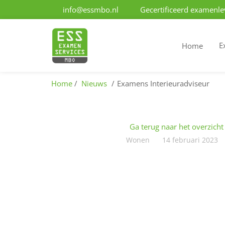
info@essmbo.nl
Gecertificeerd examenle
E
Home
Home
Nieuws
Examens Interieuradviseur
Ga terug naar het overzicht
Wonen
14 februari 2023