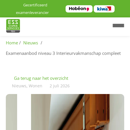
Gecertificeerd
examenleverancier
Home
Nieuws
Examenaanbod niveau 3 Interieurvakmanschap compleet
H
o
m
Ga terug naar het overzicht
e
,
Nieuws
Wonen
2 juli 2026
E
x
a
m
e