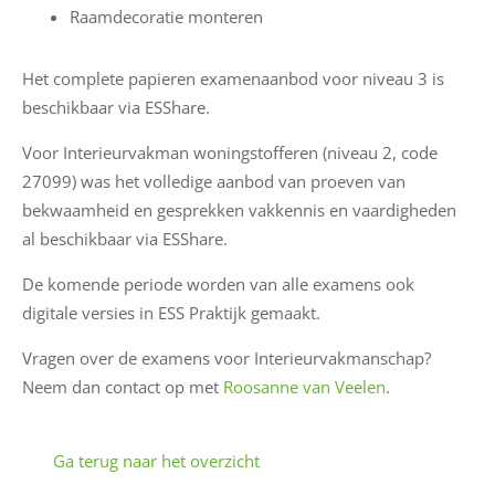
Raamdecoratie monteren
Het complete papieren examenaanbod voor niveau 3 is
beschikbaar via ESShare.
Voor Interieurvakman woningstofferen (niveau 2, code
27099) was het volledige aanbod van proeven van
bekwaamheid en gesprekken vakkennis en vaardigheden
al beschikbaar via ESShare.
a
De komende periode worden van alle examens ook
a
digitale versies in ESS Praktijk gemaakt.
E
-
Vragen over de examens voor Interieurvakmanschap?
Neem dan contact op met
Roosanne van Veelen
.
W
a
(
i
l
Ga terug naar het overzicht
a