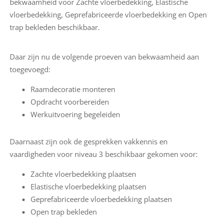
a
bekwaamheid voor Zachte vloerbedekking, Elastische
r
vloerbedekking, Geprefabriceerde vloerbedekking en Open
e
trap bekleden beschikbaar.
C
Daar zijn nu de volgende proeven van bekwaamheid aan
o
toegevoegd:
n
Raamdecoratie monteren
t
Opdracht voorbereiden
a
Werkuitvoering begeleiden
c
t
Daarnaast zijn ook de gesprekken vakkennis en
vaardigheden voor niveau 3 beschikbaar gekomen voor:
Zachte vloerbedekking plaatsen
Elastische vloerbedekking plaatsen
Geprefabriceerde vloerbedekking plaatsen
Open trap bekleden