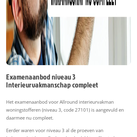
e
u
w
s
M
i
j
n
E
Examenaanbod niveau 3
S
Interieurvakmanschap compleet
S
Het examenaanbod voor Allround interieurvakman
E
woningstofferen (niveau 3, code 27101) is aangevuld en
S
daarmee nu compleet.
S
h
Eerder waren voor niveau 3 al de proeven van