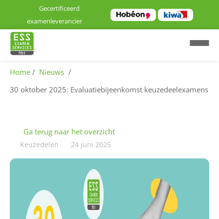
Gecertificeerd
examenleverancier
Home
Nieuws
30 oktober 2025: Evaluatiebijeenkomst keuzedeelexamens
H
o
m
Ga terug naar het overzicht
e
Keuzedelen
24 juni 2025
E
x
a
m
e