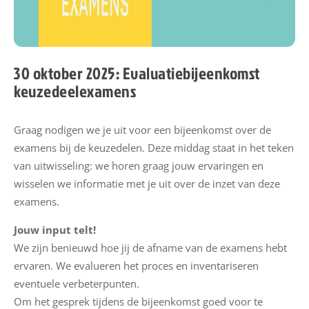
n
s
e
x
30 oktober 2025: Evaluatiebijeenkomst
a
keuzedeelexamens
m
e
Graag nodigen we je uit voor een bijeenkomst over de
n
examens bij de keuzedelen. Deze middag staat in het teken
a
van uitwisseling: we horen graag jouw ervaringen en
a
wisselen we informatie met je uit over de inzet van deze
n
examens.
b
o
Jouw input telt!
d
We zijn benieuwd hoe jij de afname van de examens hebt
ervaren. We evalueren het proces en inventariseren
N
eventuele verbeterpunten.
i
Om het gesprek tijdens de bijeenkomst goed voor te