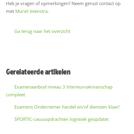
a
Heb je vragen of opmerkingen? Neem gerust contact op
r
met
Muriel Veenstra
.
e
Ga terug naar het overzicht
C
o
n
t
a
Gerelateerde artikelen
c
t
Examenaanbod niveau 3 Interieurvakmanschap
compleet
Examens Ondernemer handel en/of diensten klaar!
SPORTIC-casusopdrachten logistiek geüpdatet