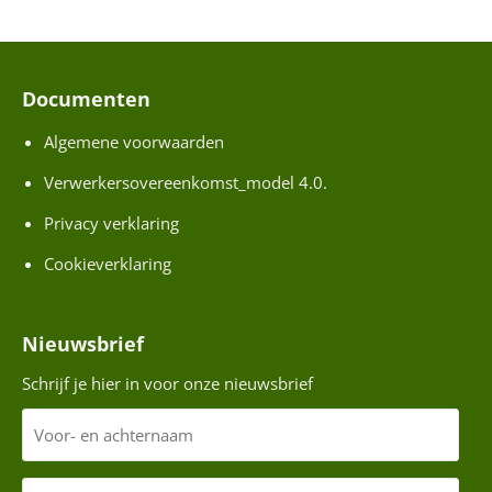
Documenten
Algemene voorwaarden
Verwerkersovereenkomst_model 4.0.
Privacy verklaring
a
Cookieverklaring
a
E
-
Nieuwsbrief
W
Schrijf je hier in voor onze nieuwsbrief
a
(
i
V
l
o
a
o
E