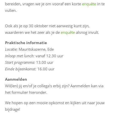
e
bereiden, vragen we je om vooraf een korte
enquête
in te
u
vullen.
w
s
Ook als je op 30 oktober niet aanwezig kunt zijn,
waarderen we het zeer als je de
enquête
alsnog invult.
M
i
Praktische informatie
j
Locatie:
Mauritskazerne, Ede
n
Inloop met lunch:
vanaf 12.30 uur
E
Start programma:
13.00 uur
S
Einde bijeenkomst:
16.00 uur
S
Aanmelden
Wil(len) jij en/of je collega’s erbij zijn? Aanmelden kan via
E
het formulier hieronder.
S
S
We hopen op een mooie opkomst en kijken uit naar jouw
h
bijdrage!