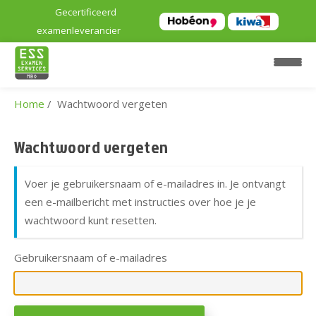
Gecertificeerd
examenleverancier
Home
Wachtwoord vergeten
H
o
Wachtwoord vergeten
m
e
Voer je gebruikersnaam of e-mailadres in. Je ontvangt
een e-mailbericht met instructies over hoe je je
E
wachtwoord kunt resetten.
x
a
Gebruikersnaam of e-mailadres
m
e
n
l