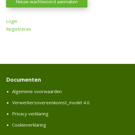
Nieuw wachtwoord aanmaken
e
v
Login
e
Registreren
r
a
n
c
i
e
r
Documenten
E
Algemene voorwaarden
S
S
Verwerkersovereenkomst_model 4.0.
Privacy verklaring
O
n
Cookieverklaring
s