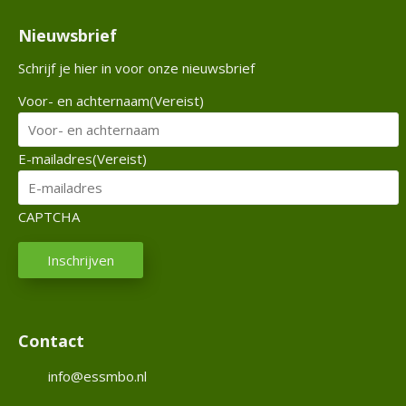
e
Nieuwsbrief
x
a
Schrijf je hier in voor onze nieuwsbrief
m
N
Voor- en achternaam
(Vereist)
e
n
a
E
E-mailadres
(Vereist)
a
n
CAPTCHA
b
o
Inschrijven
d
N
Contact
i
W
e
info@essmbo.nl
u