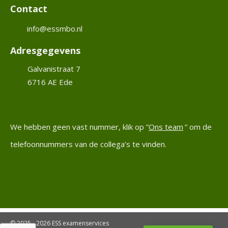
w
Contact
W
s
info@essmbo.nl
M
Adresgegevens
i
Galvanistraat 7
j
6716 AE
Ede
n
E
S
S
We hebben geen vast nummer, klik op ”
Ons team
” om de
telefoonnummers van de collega’s te vinden.
E
S
C
S
h
a
r
© 2025 - 2026
ESS examenservices