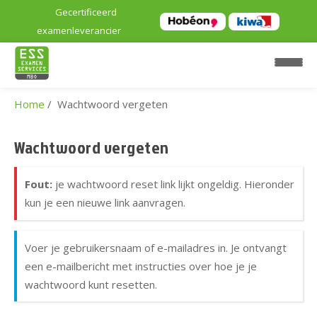
Gecertificeerd
examenleverancier
Home
Wachtwoord vergeten
H
o
Wachtwoord vergeten
m
e
Fout:
je wachtwoord reset link lijkt ongeldig. Hieronder
kun je een nieuwe link aanvragen.
E
x
a
Voer je gebruikersnaam of e-mailadres in. Je ontvangt
m
een e-mailbericht met instructies over hoe je je
e
wachtwoord kunt resetten.
n
l