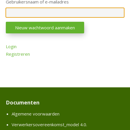
Gebruikersnaam of e-mailadres
e
v
e
Nieuw wachtwoord aanmaken
r
a
n
Login
c
Registreren
i
e
r
E
S
S
Documenten
O
Algemene voorwaarden
n
Verwerkersovereenkomst_model 4.0.
s