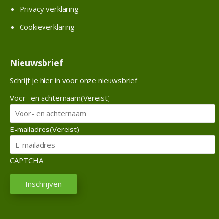
Privacy verklaring
e
x
Cookieverklaring
a
m
e
Nieuwsbrief
n
Schrijf je hier in voor onze nieuwsbrief
a
N
Voor- en achternaam
(Vereist)
a
n
b
E
E-mailadres
(Vereist)
o
d
CAPTCHA
N
Inschrijven
i
e
u